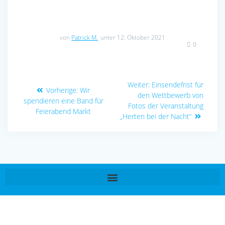
von
Patrick M.
unter 12. Oktober 2021
0
Weiter:
Einsendefrist für
Vorherige:
Wir
den Wettbewerb von
spendieren eine Band für
Fotos der Veranstaltung
Feierabend Markt
„Herten bei der Nacht“