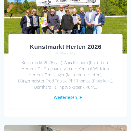
Kunstmarkt Herten 2026
4. Mai 2026
Kunstmarkt 2026 (v. l.): Ania Pachura (Kulturbüro
Herten), Dr. Stephanie van der Kemp (LWL Klinik
Herten), Tim Langer (Kulturbüro Herten),
Bürgermeister Fred Toplak, Phil Thomas (Praktikant),
Bernhard Felling (Volksbank Ruhr…
Weiterlesen