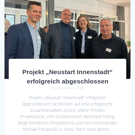
Projekt „Neustart Innenstadt“
erfolgreich abgeschlossen
26. November 2025
Projekt „Neustart Innenstadt“ erfolgreich
abgeschlossen Sie blickten auf eine erfolgreiche
Zusammenarbeit zurück: Martin Pricken
(Projektbüro), VVH-Schatzmeister Bernhard Felling,
Birgit Mordhorst (Projektbüro) und VVH-Vorsitzender
Michael Polubinski (v. links). Nach neun Jahren…